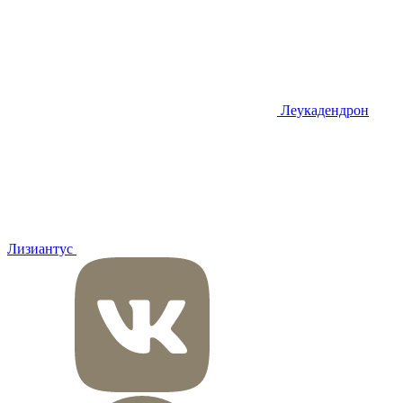
Леукадендрон
Лизиантус