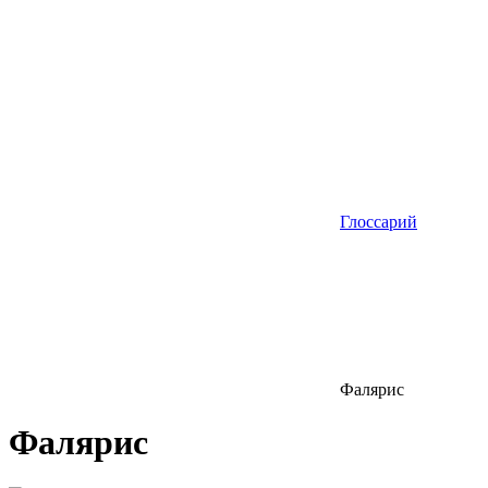
Глоссарий
Фалярис
Фалярис