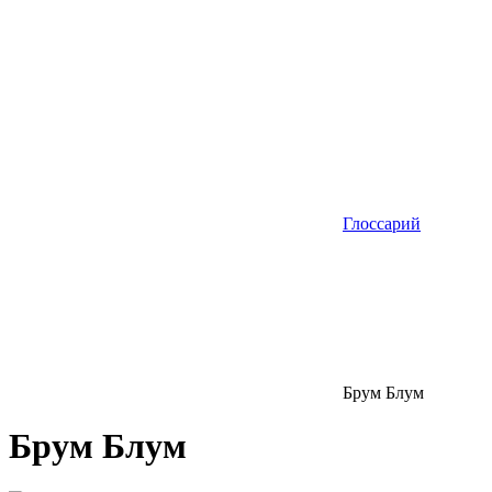
Глоссарий
Брум Блум
Брум Блум