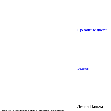
Срезанные цветы
Зелень
Листья Пальма
краш. бисмарк раунд светло-розовая