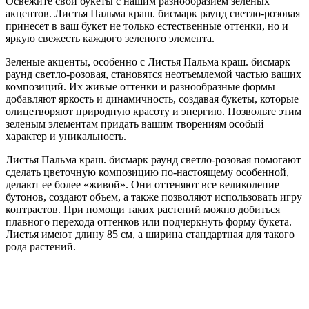
Освежите свои букеты с нашим разнообразием зеленых
акцентов. Листья Пальма краш. бисмарк раунд светло-розовая
принесет в ваш букет не только естественные оттенки, но и
яркую свежесть каждого зеленого элемента.
Зеленые акценты, особенно с Листья Пальма краш. бисмарк
раунд светло-розовая, становятся неотъемлемой частью ваших
композиций. Их живые оттенки и разнообразные формы
добавляют яркость и динамичность, создавая букеты, которые
олицетворяют природную красоту и энергию. Позвольте этим
зеленым элементам придать вашим творениям особый
характер и уникальность.
Листья Пальма краш. бисмарк раунд светло-розовая помогают
сделать цветочную композицию по-настоящему особенной,
делают ее более «живой». Они оттеняют все великолепие
бутонов, создают объем, а также позволяют использовать игру
контрастов. При помощи таких растений можно добиться
плавного перехода оттенков или подчеркнуть форму букета.
Листья имеют длину 85 см, а ширина стандартная для такого
рода растений.