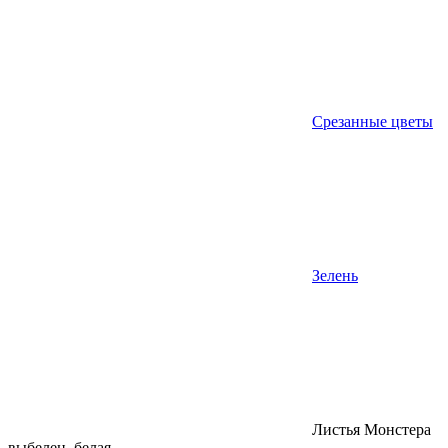
Срезанные цветы
Зелень
Листья Монстера
выбелен. белая