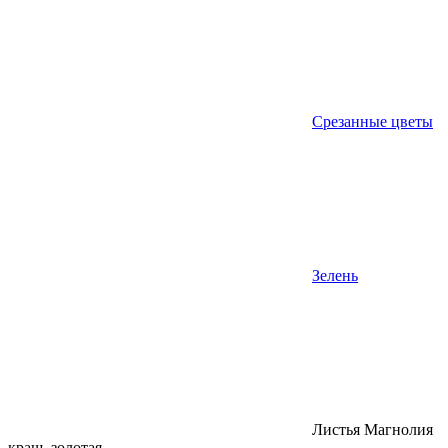
Срезанные цветы
Зелень
Листья Магнолия
краш. золотая