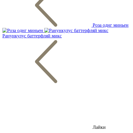
Роза однг миньен
Ранункулус баттерфляй микс
Лайки