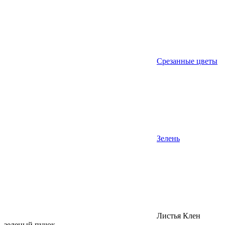
Срезанные цветы
Зелень
Листья Клен
зеленый пучок