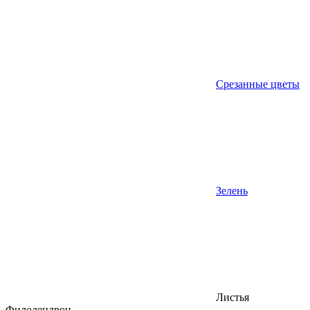
Срезанные цветы
Зелень
Листья
Филодендрон