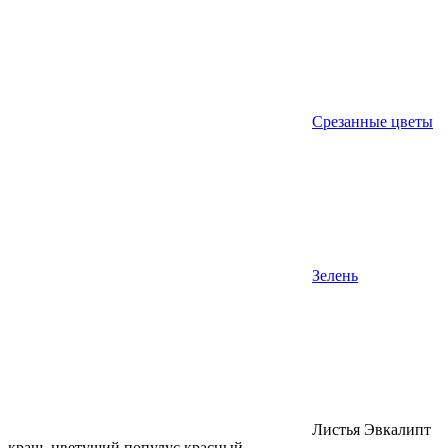
Срезанные цветы
Зелень
Листья Эвкалипт
краш. цветущий популус красный