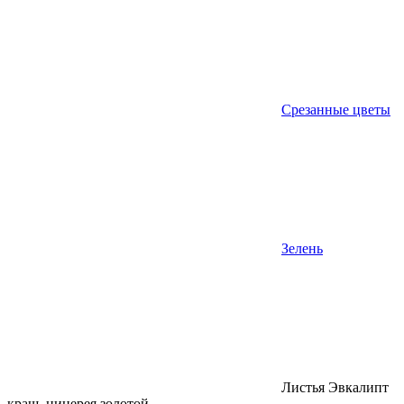
Срезанные цветы
Зелень
Листья Эвкалипт
краш. цинерея золотой