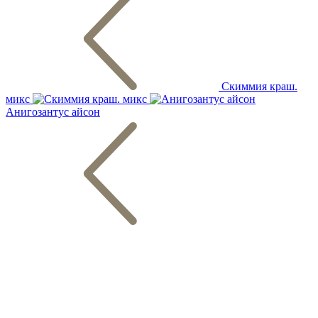
Скиммия краш.
микс
Анигозантус айсон