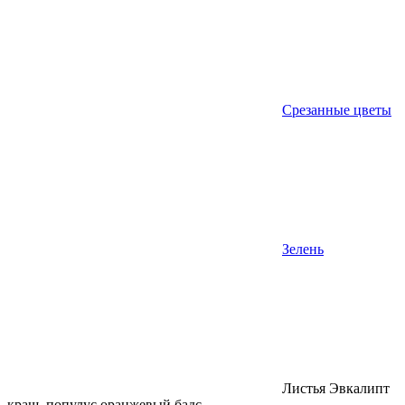
Срезанные цветы
Зелень
Листья Эвкалипт
краш. популус оранжевый бадс