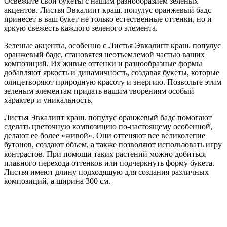
Освежите свои букеты с нашим разнообразием зеленых
акцентов. Листья Эвкалипт краш. популус оранжевый бадс
принесет в ваш букет не только естественные оттенки, но и
яркую свежесть каждого зеленого элемента.
Зеленые акценты, особенно с Листья Эвкалипт краш. популус
оранжевый бадс, становятся неотъемлемой частью ваших
композиций. Их живые оттенки и разнообразные формы
добавляют яркость и динамичность, создавая букеты, которые
олицетворяют природную красоту и энергию. Позвольте этим
зеленым элементам придать вашим творениям особый
характер и уникальность.
Листья Эвкалипт краш. популус оранжевый бадс помогают
сделать цветочную композицию по-настоящему особенной,
делают ее более «живой». Они оттеняют все великолепие
бутонов, создают объем, а также позволяют использовать игру
контрастов. При помощи таких растений можно добиться
плавного перехода оттенков или подчеркнуть форму букета.
Листья имеют длину подходящую для создания различных
композиций, а ширина 300 см.