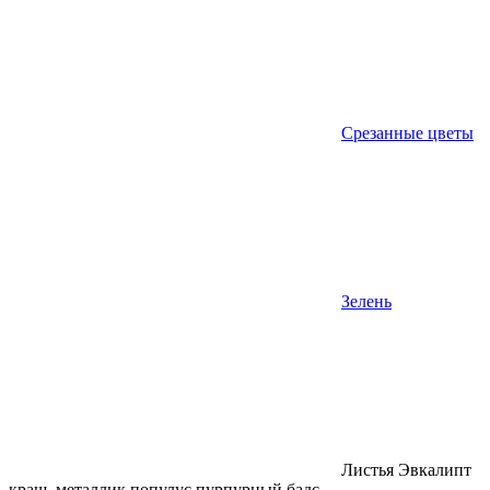
Срезанные цветы
Зелень
Листья Эвкалипт
краш. металлик популус пурпурный бадс