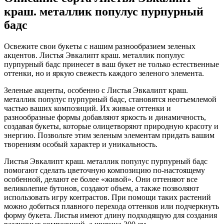
краш. металлик популус пурпурный
бадс
Освежите свои букеты с нашим разнообразием зеленых
акцентов. Листья Эвкалипт краш. металлик популус
пурпурный бадс принесет в ваш букет не только естественные
оттенки, но и яркую свежесть каждого зеленого элемента.
Зеленые акценты, особенно с Листья Эвкалипт краш.
металлик популус пурпурный бадс, становятся неотъемлемой
частью ваших композиций. Их живые оттенки и
разнообразные формы добавляют яркость и динамичность,
создавая букеты, которые олицетворяют природную красоту и
энергию. Позвольте этим зеленым элементам придать вашим
творениям особый характер и уникальность.
Листья Эвкалипт краш. металлик популус пурпурный бадс
помогают сделать цветочную композицию по-настоящему
особенной, делают ее более «живой». Они оттеняют все
великолепие бутонов, создают объем, а также позволяют
использовать игру контрастов. При помощи таких растений
можно добиться плавного перехода оттенков или подчеркнуть
форму букета. Листья имеют длину подходящую для создания