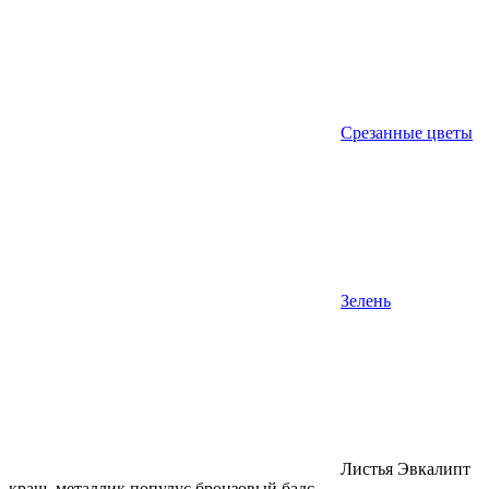
Срезанные цветы
Зелень
Листья Эвкалипт
краш. металлик популус бронзовый бадс