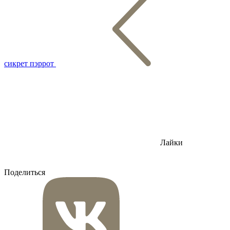
сикрет пэррот
Лайки
Поделиться