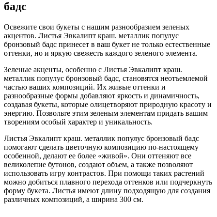
бадс
Освежите свои букеты с нашим разнообразием зеленых
акцентов. Листья Эвкалипт краш. металлик популус
бронзовый бадс принесет в ваш букет не только естественные
оттенки, но и яркую свежесть каждого зеленого элемента.
Зеленые акценты, особенно с Листья Эвкалипт краш.
металлик популус бронзовый бадс, становятся неотъемлемой
частью ваших композиций. Их живые оттенки и
разнообразные формы добавляют яркость и динамичность,
создавая букеты, которые олицетворяют природную красоту и
энергию. Позвольте этим зеленым элементам придать вашим
творениям особый характер и уникальность.
Листья Эвкалипт краш. металлик популус бронзовый бадс
помогают сделать цветочную композицию по-настоящему
особенной, делают ее более «живой». Они оттеняют все
великолепие бутонов, создают объем, а также позволяют
использовать игру контрастов. При помощи таких растений
можно добиться плавного перехода оттенков или подчеркнуть
форму букета. Листья имеют длину подходящую для создания
различных композиций, а ширина 300 см.