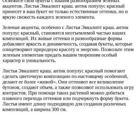
Освежите свои букеты с нашим разнообразием зеленых
акцентов. Листья Эвкалипт краш. антик популус красный
принесет в ваш букет не только естественные оттенки, но и
яркую свежесть каждого зеленого элемента.
Зеленые акценты, особенно с Листья Эвкалипт краш. антик
популус красный, становятся неотъемлемой частью ваших
композиций. Их живые оттенки и разнообразные формы
добавляют яркость и динамичность, создавая букеты, которые
олицетворяют природную красоту и энергию. Позвольте этим
зеленым элементам придать вашим творениям особый
характер и уникальность.
Листья Эвкалипт краш. антик популус красный помогают
сделать цветочную композицию по-настоящему особенной,
делают ее более «живой». Они оттеняют все великолепие
бутонов, создают объем, а также позволяют использовать игру
контрастов. При помощи таких растений можно добиться
плавного перехода оттенков или подчеркнуть форму букета.
Листья имеют длину подходящую для создания различных
композиций, а ширина 300 см.