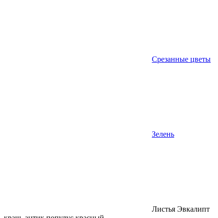
Срезанные цветы
Зелень
Листья Эвкалипт
краш. антик популус красный