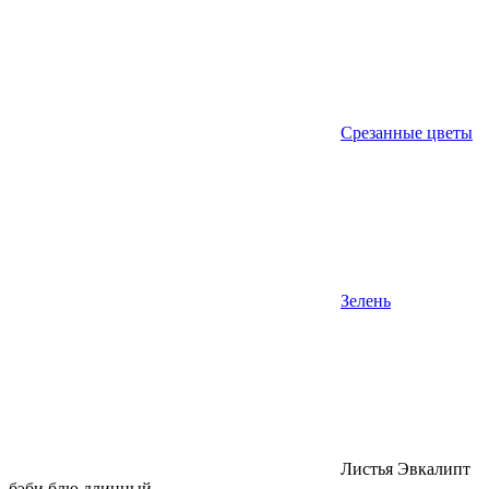
Срезанные цветы
Зелень
Листья Эвкалипт
бэби блю длинный