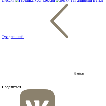
алессия
Ветки
Туя длинный
Лайки
Поделиться