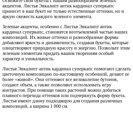
Освежите свои букеты с нашим разнообразием зеленых
акцентов. Листья Эвкалипт антик кардинал суперкапс
принесет в ваш букет не только естественные оттенки, но и
яркую свежесть каждого зеленого элемента.
Зеленые акценты, особенно с Листья Эвкалипт антик
кардинал суперкапс, становятся неотъемлемой частью ваших
композиций. Их живые оттенки и разнообразные формы
добавляют яркость и динамичность, создавая букеты, которые
олицетворяют природную красоту и энергию. Позвольте этим
зеленым элементам придать вашим творениям особый
характер и уникальность.
Листья Эвкалипт антик кардинал суперкапс помогают сделать
цветочную композицию по-настоящему особенной, делают ее
более «живой». Они оттеняют все великолепие бутонов,
создают объем, а также позволяют использовать игру
контрастов. При помощи таких растений можно добиться
плавного перехода оттенков или подчеркнуть форму букета.
Листья имеют длину подходящую для создания различных
композиций, а ширина 1 000 см.