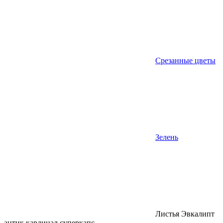
Срезанные цветы
Зелень
Листья Эвкалипт
антик кардинал суперкапс