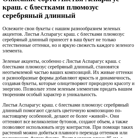
краш. с блестками плюмозус
серебряный длинный
Освежите свои букеты с нашим разнообразием зеленых
акцентов. Листья Аспарагус краш. с блестками плюмозус
серебряный длинный принесет в ваш букет не только
естественные оттенки, но и яркую свежесть каждого зеленого
элемента.
Зеленые акценты, особенно с Листья Аспарагус краш. с
блестками плюмозус серебряный длинный, становятся
неотъемлемой частью ваших композиций. Их живые оттенки
и разнообразные формы добавляют яркость и динамичность,
создавая букеты, которые олицетворяют природную красоту и
энергию. Позвольте этим зеленым элементам придать вашим
творениям особый характер и уникальность.
Листья Аспарагус краш. с блестками плюмозус серебряный
длинный помогают сделать цветочную композицию по-
настоящему особенной, делают ее более «живой». Они
оттеняют все великолепие бутонов, создают объем, а также
позволяют использовать игру контрастов. При помощи таких
растений можно добиться плавного перехода оттенков или