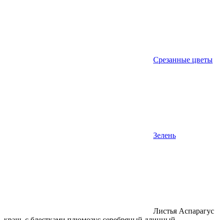
Срезанные цветы
Зелень
Листья Аспарагус
краш. с блестками плюмозус серебряный длинный