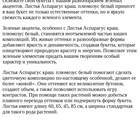
Освежите свои букеты с нашим разнообразием зеленых
акцентов. Листья Аспарагус краш. плюмозус белый принесет
в ваш букет не только естественные оттенки, но и яркую
свежесть каждого зеленого элемента.
Зеленые акценты, особенно с Листья Аспарагус краш.
плюмозус белый, становятся неотъемлемой частью ваших
композиций. Их живые оттенки и разнообразные формы
добавляют яркость и динамичность, создавая букеты, которые
олицетворяют природную красоту и энергию. Позвольте этим
зеленым элементам придать вашим творениям особый
характер и уникальность.
Листья Аспарагус краш. плюмозус белый помогают сделать
цветочную композицию по-настоящему особенной, делают ее
более «живой». Они оттеняют все великолепие бутонов,
создают объем, а также позволяют использовать игру
контрастов. При помощи таких растений можно добиться
плавного перехода оттенков или подчеркнуть форму букета.
Листья имеют длину 60, 65, 45, 85 см, а ширина стандартная
для такого рода растений.