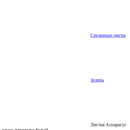
Срезанные цветы
Зелень
Листья Аспарагус
краш. плюмозус белый