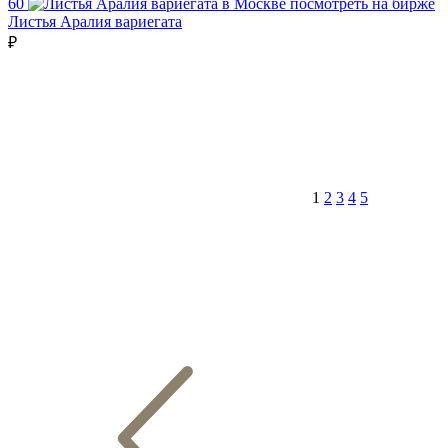
60
посмотреть на бирже
Листья Аралия вариегата
₽
1
2
3
4
5