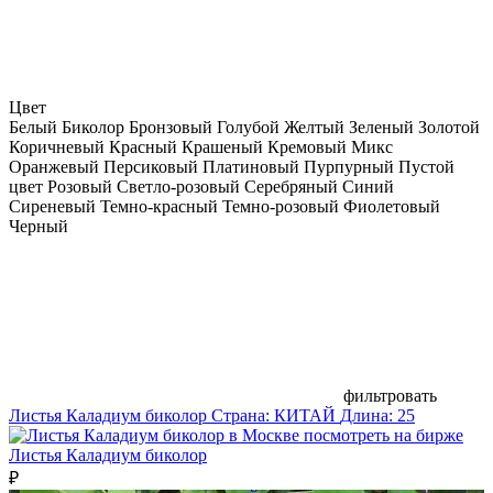
Цвет
Белый
Биколор
Бронзовый
Голубой
Желтый
Зеленый
Золотой
Коричневый
Красный
Крашеный
Кремовый
Микс
Оранжевый
Персиковый
Платиновый
Пурпурный
Пустой
цвет
Розовый
Светло-розовый
Серебряный
Синий
Сиреневый
Темно-красный
Темно-розовый
Фиолетовый
Черный
фильтровать
Листья Каладиум биколор
Страна:
КИТАЙ
Длина:
25
посмотреть на бирже
Листья Каладиум биколор
₽