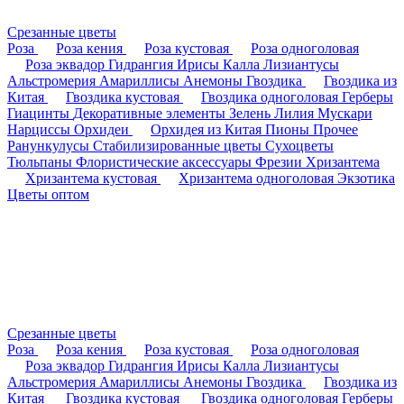
Срезанные цветы
Роза
Роза кения
Роза кустовая
Роза одноголовая
Роза эквадор
Гидрангия
Ирисы
Калла
Лизиантусы
Альстромерия
Амариллисы
Анемоны
Гвоздика
Гвоздика из
Китая
Гвоздика кустовая
Гвоздика одноголовая
Герберы
Гиацинты
Декоративные элементы
Зелень
Лилия
Мускари
Нарциссы
Орхидеи
Орхидея из Китая
Пионы
Прочее
Ранункулусы
Стабилизированные цветы
Сухоцветы
Тюльпаны
Флористические аксессуары
Фрезии
Хризантема
Хризантема кустовая
Хризантема одноголовая
Экзотика
Цветы оптом
Срезанные цветы
Роза
Роза кения
Роза кустовая
Роза одноголовая
Роза эквадор
Гидрангия
Ирисы
Калла
Лизиантусы
Альстромерия
Амариллисы
Анемоны
Гвоздика
Гвоздика из
Китая
Гвоздика кустовая
Гвоздика одноголовая
Герберы