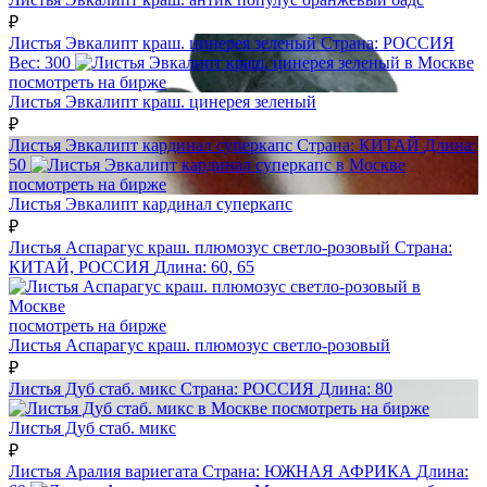
₽
Листья Эвкалипт краш. цинерея зеленый
Страна:
РОССИЯ
Вес:
300
посмотреть на бирже
Листья Эвкалипт краш. цинерея зеленый
₽
Листья Эвкалипт кардинал суперкапс
Страна:
КИТАЙ
Длина:
50
посмотреть на бирже
Листья Эвкалипт кардинал суперкапс
₽
Листья Аспарагус краш. плюмозус светло-розовый
Страна:
КИТАЙ, РОССИЯ
Длина:
60, 65
посмотреть на бирже
Листья Аспарагус краш. плюмозус светло-розовый
₽
Листья Дуб стаб. микс
Страна:
РОССИЯ
Длина:
80
посмотреть на бирже
Листья Дуб стаб. микс
₽
Листья Аралия вариегата
Страна:
ЮЖНАЯ АФРИКА
Длина: