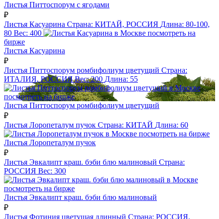
Листья Питтоспорум с ягодами
₽
Листья Касуарина
Страна:
КИТАЙ, РОССИЯ
Длина:
80-100,
80
Вес:
400
посмотреть на
бирже
Листья Касуарина
₽
Листья Питтоспорум ромбифолиум цветущий
Страна:
ИТАЛИЯ, РОССИЯ
Вес:
200
Длина:
55
посмотреть на бирже
Листья Питтоспорум ромбифолиум цветущий
₽
Листья Лоропеталум пучок
Страна:
КИТАЙ
Длина:
60
посмотреть на бирже
Листья Лоропеталум пучок
₽
Листья Эвкалипт краш. бэби блю малиновый
Страна:
РОССИЯ
Вес:
300
посмотреть на бирже
Листья Эвкалипт краш. бэби блю малиновый
₽
Листья Фотиния цветущая длинный
Страна:
РОССИЯ,