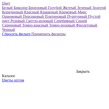
Цвет
Белый
Биколор
Бронзовый
Голубой
Желтый
Зеленый
Золотой
Коричневый
Красный
Крашеный
Кремовый
Микс
Оранжевый
Персиковый
Платиновый
Пурпурный
Пустой
цвет
Розовый
Светло-розовый
Серебряный
Синий
Сиреневый
Темно-красный
Темно-розовый
Фиолетовый
Черный
Сбросить фильтр
Применить фильтры
Закрыть
Каталог
Цветы оптом