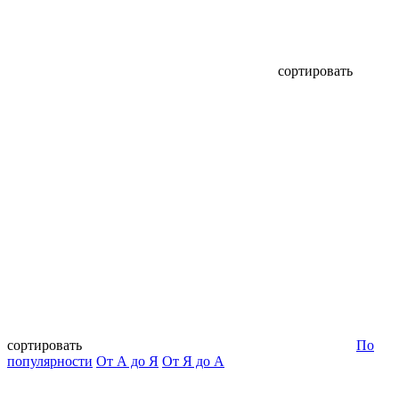
сортировать
сортировать
По
популярности
От А до Я
От Я до А