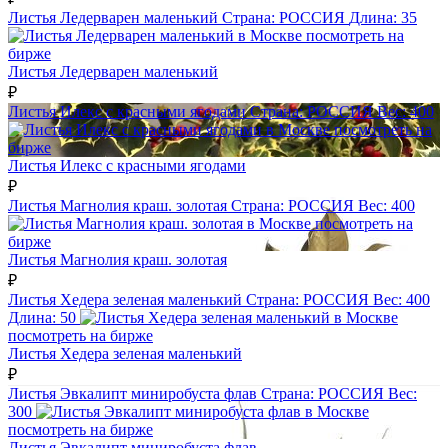
Листья Ледерварен маленький
Страна:
РОССИЯ
Длина:
35
посмотреть на
бирже
Листья Ледерварен маленький
₽
Листья Илекс с красными ягодами
Страна:
РОССИЯ
Вес:
400
посмотреть на
бирже
Листья Илекс с красными ягодами
₽
Листья Магнолия краш. золотая
Страна:
РОССИЯ
Вес:
400
посмотреть на
бирже
Листья Магнолия краш. золотая
₽
Листья Хедера зеленая маленький
Страна:
РОССИЯ
Вес:
400
Длина:
50
посмотреть на бирже
Листья Хедера зеленая маленький
₽
Листья Эвкалипт миниробуста флав
Страна:
РОССИЯ
Вес:
300
посмотреть на бирже
Листья Эвкалипт миниробуста флав