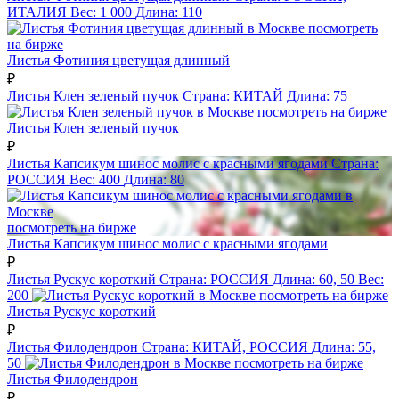
ИТАЛИЯ
Вес:
1 000
Длина:
110
посмотреть
на бирже
Листья Фотиния цветущая длинный
₽
Листья Клен зеленый пучок
Страна:
КИТАЙ
Длина:
75
посмотреть на бирже
Листья Клен зеленый пучок
₽
Листья Капсикум шинос молис с красными ягодами
Страна:
РОССИЯ
Вес:
400
Длина:
80
посмотреть на бирже
Листья Капсикум шинос молис с красными ягодами
₽
Листья Рускус короткий
Страна:
РОССИЯ
Длина:
60, 50
Вес:
200
посмотреть на бирже
Листья Рускус короткий
₽
Листья Филодендрон
Страна:
КИТАЙ, РОССИЯ
Длина:
55,
50
посмотреть на бирже
Листья Филодендрон
₽