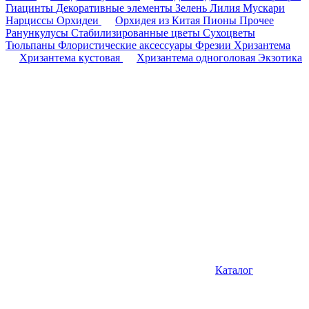
Гиацинты
Декоративные элементы
Зелень
Лилия
Мускари
Нарциссы
Орхидеи
Орхидея из Китая
Пионы
Прочее
Ранункулусы
Стабилизированные цветы
Сухоцветы
Тюльпаны
Флористические аксессуары
Фрезии
Хризантема
Хризантема кустовая
Хризантема одноголовая
Экзотика
Каталог