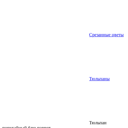
Срезанные цветы
Тюльпаны
Тюльпан
попугайный блю пэррот