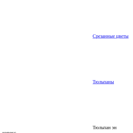
Срезанные цветы
Тюльпаны
Тюльпан эн
копекс