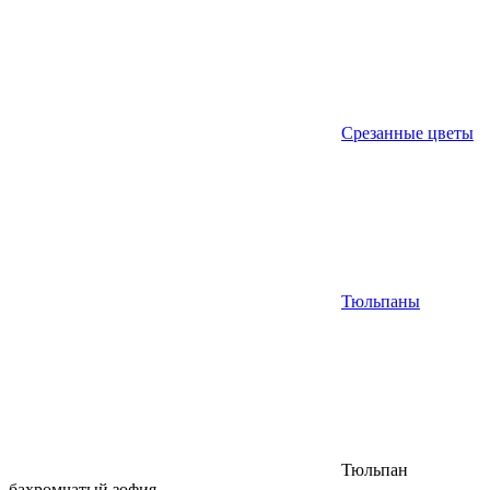
Срезанные цветы
Тюльпаны
Тюльпан
бахромчатый зофия