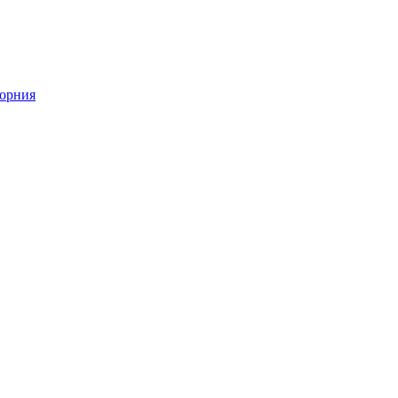
орния