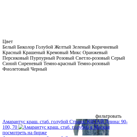
Цвет
Белый
Биколор
Голубой
Желтый
Зеленый
Коричневый
Красный
Крашеный
Кремовый
Микс
Оранжевый
Персиковый
Пурпурный
Розовый
Светло-розовый
Серый
Синий
Сиреневый
Темно-красный
Темно-розовый
Фиолетовый
Черный
фильтровать
Амарантус краш. стаб. голубой
Страна:
КИТАЙ
Длина:
90-
100, 70
посмотреть на бирже