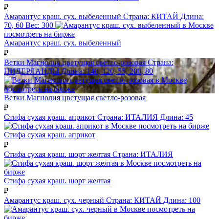
₽
Амарантус краш. сух. выбеленный
Страна:
КИТАЙ
Длина:
70, 60
Вес:
300
посмотреть на бирже
Амарантус краш. сух. выбеленный
₽
Ветки Магнолия цветущая светло-розовая
Страна:
НИДЕРЛАНДЫ
Длина:
140, 120, 55, 200, 80
посмотреть на бирже
Ветки Магнолия цветущая светло-розовая
₽
Стифа сухая краш. априкот
Страна:
ИТАЛИЯ
Длина:
45
посмотреть на бирже
Стифа сухая краш. априкот
₽
Стифа сухая краш. шорт желтая
Страна:
ИТАЛИЯ
посмотреть на
бирже
Стифа сухая краш. шорт желтая
₽
Амарантус краш. сух. черный
Страна:
КИТАЙ
Длина:
100
посмотреть на
бирже