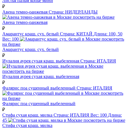
Листья пальм копье мини
₽
Авена темно-оанжевая
Страна:
НИДЕРЛАНДЫ
посмотреть на бирже
Авена темно-оанжевая
₽
Амарантус краш. сух. белый
Страна:
КИТАЙ
Длина:
100, 50
Вес:
100
посмотреть
на бирже
Амарантус краш. сух. белый
₽
Иулалия аурея сухая краш. выбеленная
Страна:
ИТАЛИЯ
посмотреть на бирже
Иулалия аурея сухая краш. выбеленная
₽
Фалярис поа сушенный выбеленный
Страна:
ИТАЛИЯ
посмотреть
на бирже
Фалярис поа сушенный выбеленный
₽
Стифа сухая краш. милка
Страна:
ИТАЛИЯ
Вес:
100
Длина:
45
посмотреть на бирже
Стифа сухая краш. милка