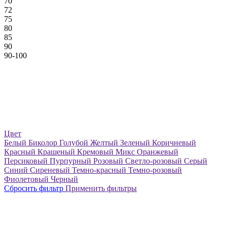
70
72
75
80
85
90
90-100
Цвет
Белый
Биколор
Голубой
Желтый
Зеленый
Коричневый
Красный
Крашеный
Кремовый
Микс
Оранжевый
Персиковый
Пурпурный
Розовый
Светло-розовый
Серый
Синий
Сиреневый
Темно-красный
Темно-розовый
Фиолетовый
Черный
Сбросить фильтр
Применить фильтры