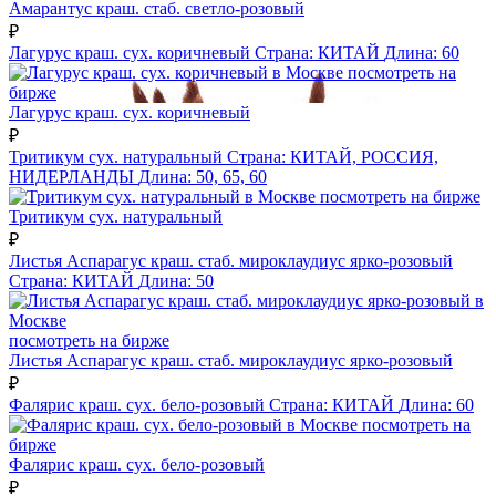
Амарантус краш. стаб. светло-розовый
₽
Лагурус краш. сух. коричневый
Страна:
КИТАЙ
Длина:
60
посмотреть на
бирже
Лагурус краш. сух. коричневый
₽
Тритикум сух. натуральный
Страна:
КИТАЙ, РОССИЯ,
НИДЕРЛАНДЫ
Длина:
50, 65, 60
посмотреть на бирже
Тритикум сух. натуральный
₽
Листья Аспарагус краш. стаб. мироклаудиус ярко-розовый
Страна:
КИТАЙ
Длина:
50
посмотреть на бирже
Листья Аспарагус краш. стаб. мироклаудиус ярко-розовый
₽
Фалярис краш. сух. бело-розовый
Страна:
КИТАЙ
Длина:
60
посмотреть на
бирже
Фалярис краш. сух. бело-розовый
₽