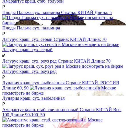
Амарантус краш. стаб. голубой
₽
Плоды Пальма сух. пальмира
Страна:
КИТАЙ
Длина:
5
посмотреть на
бирже
Плоды Пальма сух. пальмира
₽
Лагурус краш. сух. серый
Страна:
КИТАЙ
Длина:
70
посмотреть на бирже
Лагурус краш. сух. серый
₽
Лагурус краш. сух. роуз ред
Страна:
КИТАЙ
Длина:
70
посмотреть на бирже
Лагурус краш. сух. роуз ред
₽
Лунария краш. сух. выбеленная
Страна:
КИТАЙ, РОССИЯ
Длина:
60, 90
посмотреть на бирже
Лунария краш. сух. выбеленная
₽
Амарантус краш. стаб. светло-розовый
Страна:
КИТАЙ
Вес:
100
Длина:
90-100, 50
посмотреть на бирже