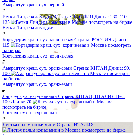
Амарантус краш. сух. черный
₽
Ветки Линдера аомоджи
Страна:
ЯПОНИЯ
Длина:
130, 110,
125
посмотреть на бирже
Ветки Линдера аомоджи
₽
Кортадерия краш. сух. коричневая
Страна:
РОССИЯ
Длина:
115
посмотреть
на бирже
Кортадерия краш. сух. коричневая
₽
Амарантус краш. сух. оранжевый
Страна:
КИТАЙ
Длина:
90,
100
посмотреть
на бирже
Амарантус краш. сух. оранжевый
₽
Лагурус сух. натуральный
Страна:
КИТАЙ, ИТАЛИЯ
Вес:
100
Длина:
70
посмотреть на бирже
Лагурус сух. натуральный
₽
Листья пальм копье мини
Страна:
ИТАЛИЯ
посмотреть на бирже