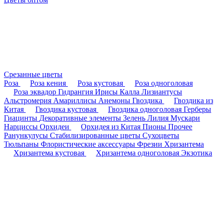
Срезанные цветы
Роза
Роза кения
Роза кустовая
Роза одноголовая
Роза эквадор
Гидрангия
Ирисы
Калла
Лизиантусы
Альстромерия
Амариллисы
Анемоны
Гвоздика
Гвоздика из
Китая
Гвоздика кустовая
Гвоздика одноголовая
Герберы
Гиацинты
Декоративные элементы
Зелень
Лилия
Мускари
Нарциссы
Орхидеи
Орхидея из Китая
Пионы
Прочее
Ранункулусы
Стабилизированные цветы
Сухоцветы
Тюльпаны
Флористические аксессуары
Фрезии
Хризантема
Хризантема кустовая
Хризантема одноголовая
Экзотика