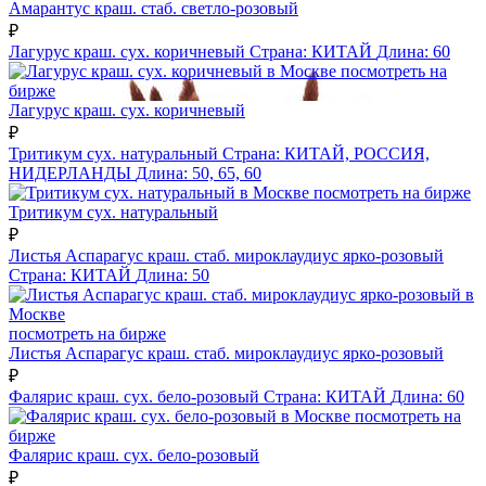
Амарантус краш. стаб. светло-розовый
₽
Лагурус краш. сух. коричневый
Страна:
КИТАЙ
Длина:
60
посмотреть на
бирже
Лагурус краш. сух. коричневый
₽
Тритикум сух. натуральный
Страна:
КИТАЙ, РОССИЯ,
НИДЕРЛАНДЫ
Длина:
50, 65, 60
посмотреть на бирже
Тритикум сух. натуральный
₽
Листья Аспарагус краш. стаб. мироклаудиус ярко-розовый
Страна:
КИТАЙ
Длина:
50
посмотреть на бирже
Листья Аспарагус краш. стаб. мироклаудиус ярко-розовый
₽
Фалярис краш. сух. бело-розовый
Страна:
КИТАЙ
Длина:
60
посмотреть на
бирже
Фалярис краш. сух. бело-розовый
₽