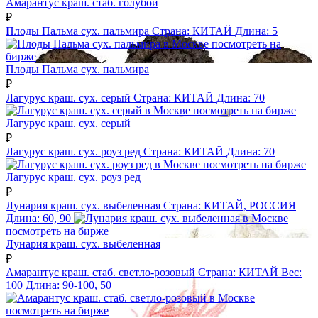
Амарантус краш. стаб. голубой
₽
Плоды Пальма сух. пальмира
Страна:
КИТАЙ
Длина:
5
посмотреть на
бирже
Плоды Пальма сух. пальмира
₽
Лагурус краш. сух. серый
Страна:
КИТАЙ
Длина:
70
посмотреть на бирже
Лагурус краш. сух. серый
₽
Лагурус краш. сух. роуз ред
Страна:
КИТАЙ
Длина:
70
посмотреть на бирже
Лагурус краш. сух. роуз ред
₽
Лунария краш. сух. выбеленная
Страна:
КИТАЙ, РОССИЯ
Длина:
60, 90
посмотреть на бирже
Лунария краш. сух. выбеленная
₽
Амарантус краш. стаб. светло-розовый
Страна:
КИТАЙ
Вес:
100
Длина:
90-100, 50
посмотреть на бирже