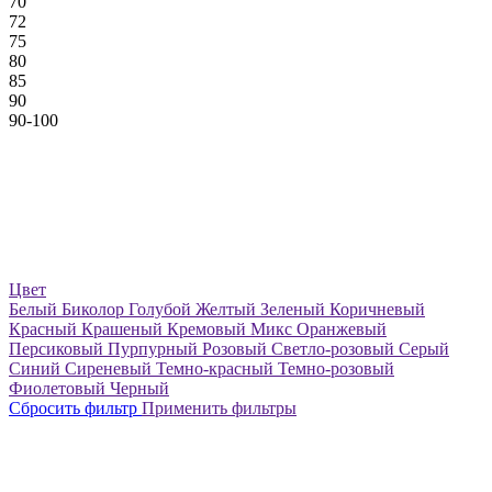
70
72
75
80
85
90
90-100
Цвет
Белый
Биколор
Голубой
Желтый
Зеленый
Коричневый
Красный
Крашеный
Кремовый
Микс
Оранжевый
Персиковый
Пурпурный
Розовый
Светло-розовый
Серый
Синий
Сиреневый
Темно-красный
Темно-розовый
Фиолетовый
Черный
Сбросить фильтр
Применить фильтры