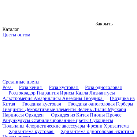
Закрыть
Каталог
Цветы оптом
Срезанные цветы
Роза
Роза кения
Роза кустовая
Роза одноголовая
Роза эквадор
Гидрангия
Ирисы
Калла
Лизиантусы
Альстромерия
Амариллисы
Анемоны
Гвоздика
Гвоздика из
Китая
Гвоздика кустовая
Гвоздика одноголовая
Герберы
Гиацинты
Декоративные элементы
Зелень
Лилия
Мускари
Нарциссы
Орхидеи
Орхидея из Китая
Пионы
Прочее
Ранункулусы
Стабилизированные цветы
Сухоцветы
Тюльпаны
Флористические аксессуары
Фрезии
Хризантема
Хризантема кустовая
Хризантема одноголовая
Экзотика
Цветы оптом