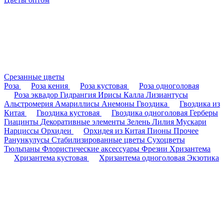
Срезанные цветы
Роза
Роза кения
Роза кустовая
Роза одноголовая
Роза эквадор
Гидрангия
Ирисы
Калла
Лизиантусы
Альстромерия
Амариллисы
Анемоны
Гвоздика
Гвоздика из
Китая
Гвоздика кустовая
Гвоздика одноголовая
Герберы
Гиацинты
Декоративные элементы
Зелень
Лилия
Мускари
Нарциссы
Орхидеи
Орхидея из Китая
Пионы
Прочее
Ранункулусы
Стабилизированные цветы
Сухоцветы
Тюльпаны
Флористические аксессуары
Фрезии
Хризантема
Хризантема кустовая
Хризантема одноголовая
Экзотика