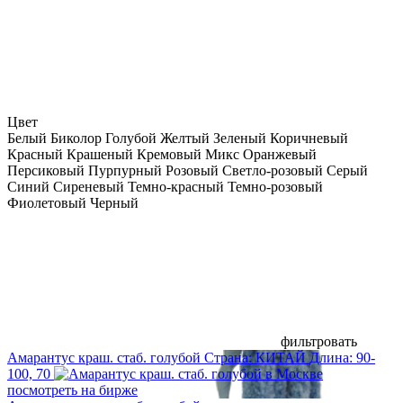
Цвет
Белый
Биколор
Голубой
Желтый
Зеленый
Коричневый
Красный
Крашеный
Кремовый
Микс
Оранжевый
Персиковый
Пурпурный
Розовый
Светло-розовый
Серый
Синий
Сиреневый
Темно-красный
Темно-розовый
Фиолетовый
Черный
фильтровать
Амарантус краш. стаб. голубой
Страна:
КИТАЙ
Длина:
90-
100, 70
посмотреть на бирже