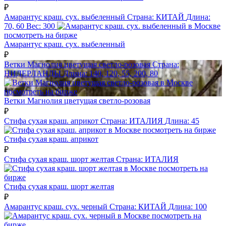
₽
Амарантус краш. сух. выбеленный
Страна:
КИТАЙ
Длина:
70, 60
Вес:
300
посмотреть на бирже
Амарантус краш. сух. выбеленный
₽
Ветки Магнолия цветущая светло-розовая
Страна:
НИДЕРЛАНДЫ
Длина:
140, 120, 55, 200, 80
посмотреть на бирже
Ветки Магнолия цветущая светло-розовая
₽
Стифа сухая краш. априкот
Страна:
ИТАЛИЯ
Длина:
45
посмотреть на бирже
Стифа сухая краш. априкот
₽
Стифа сухая краш. шорт желтая
Страна:
ИТАЛИЯ
посмотреть на
бирже
Стифа сухая краш. шорт желтая
₽
Амарантус краш. сух. черный
Страна:
КИТАЙ
Длина:
100
посмотреть на
бирже