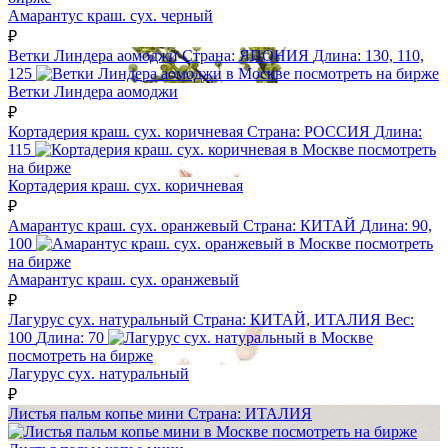
Амарантус краш. сух. черный
₽
Ветки Линдера аомоджи
Страна:
ЯПОНИЯ
Длина:
130, 110,
125
посмотреть на бирже
Ветки Линдера аомоджи
₽
Кортадерия краш. сух. коричневая
Страна:
РОССИЯ
Длина:
115
посмотреть
на бирже
Кортадерия краш. сух. коричневая
₽
Амарантус краш. сух. оранжевый
Страна:
КИТАЙ
Длина:
90,
100
посмотреть
на бирже
Амарантус краш. сух. оранжевый
₽
Лагурус сух. натуральный
Страна:
КИТАЙ, ИТАЛИЯ
Вес:
100
Длина:
70
посмотреть на бирже
Лагурус сух. натуральный
₽
Листья пальм копье мини
Страна:
ИТАЛИЯ
посмотреть на бирже