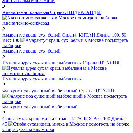
Листья пальм копье мини
₽
Авена темно-оанжевая
Страна:
НИДЕРЛАНДЫ
посмотреть на бирже
Авена темно-оанжевая
₽
Амарантус краш. сух. белый
Страна:
КИТАЙ
Длина:
100, 50
Вес:
100
посмотреть
на бирже
Амарантус краш. сух. белый
₽
Иулалия аурея сухая краш. выбеленная
Страна:
ИТАЛИЯ
посмотреть на бирже
Иулалия аурея сухая краш. выбеленная
₽
Фалярис поа сушенный выбеленный
Страна:
ИТАЛИЯ
посмотреть
на бирже
Фалярис поа сушенный выбеленный
₽
Стифа сухая краш. милка
Страна:
ИТАЛИЯ
Вес:
100
Длина:
45
посмотреть на бирже
Стифа сухая краш. милка