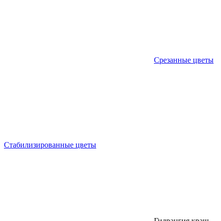
Срезанные цветы
Стабилизированные цветы
Гидрангия краш.