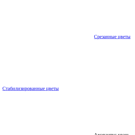
Срезанные цветы
Стабилизированные цветы
Амарантус краш.