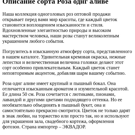
Описание сорта Роза однг аливе
Наша коллекция одноголовых роз оптовой продажи
открывает перед вами мир красоты, где каждый цветок
становится воплощением изысканности и стиля.
Вдохновленные элегантностью природы и высоким
мастерством человека, наши розы станут великолепным
украшением любого события.
Погрузитесь в изысканную атмосферу сорта, представленного
в нашем каталоге. Удивительная кремовая окраска, нежные
лепестки и величественная величина головки делают этот
сорт особенно привлекательным. Каждый цветок станет
неповторимым акцентом, добавляя шарм вашему событию.
Роза однг аливе имеет крупный и пышный бокал. Она
отличается изысканным ароматом и изумительной красотой.
Ее длина 50 см. Роза сочетается с лютиками, пионами,
лавандой и другими цветами подходящего оттенка. Но ее
необязательно объединять в пышный букет, она и
самостоятельно прекрасно смотрится. Цветок не только дарят
в знак любви, на торжество или просто так, но и используют
для украшения зала, свадебного кортежа, оформления
фотозон. Страна импортер – ЭКВАДОР.