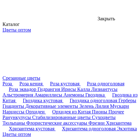
Закрыть
Каталог
Цветы оптом
Срезанные цветы
Роза
Роза кения
Роза кустовая
Роза одноголовая
Роза эквадор
Гидрангия
Ирисы
Калла
Лизиантусы
Альстромерия
Амариллисы
Анемоны
Гвоздика
Гвоздика из
Китая
Гвоздика кустовая
Гвоздика одноголовая
Герберы
Гиацинты
Декоративные элементы
Зелень
Лилия
Мускари
Нарциссы
Орхидеи
Орхидея из Китая
Пионы
Прочее
Ранункулусы
Стабилизированные цветы
Сухоцветы
Тюльпаны
Флористические аксессуары
Фрезии
Хризантема
Хризантема кустовая
Хризантема одноголовая
Экзотика
Цветы оптом