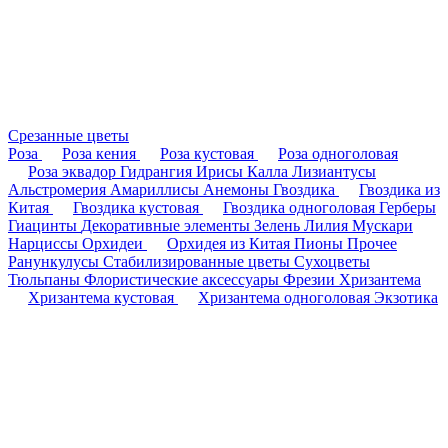
Срезанные цветы
Роза
Роза кения
Роза кустовая
Роза одноголовая
Роза эквадор
Гидрангия
Ирисы
Калла
Лизиантусы
Альстромерия
Амариллисы
Анемоны
Гвоздика
Гвоздика из
Китая
Гвоздика кустовая
Гвоздика одноголовая
Герберы
Гиацинты
Декоративные элементы
Зелень
Лилия
Мускари
Нарциссы
Орхидеи
Орхидея из Китая
Пионы
Прочее
Ранункулусы
Стабилизированные цветы
Сухоцветы
Тюльпаны
Флористические аксессуары
Фрезии
Хризантема
Хризантема кустовая
Хризантема одноголовая
Экзотика