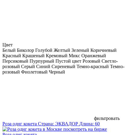
Цвет
Белый
Биколор
Голубой
Желтый
Зеленый
Коричневый
Красный
Крашеный
Кремовый
Микс
Оранжевый
Персиковый
Пурпурный
Пустой цвет
Розовый
Светло-
розовый
Серый
Синий
Сиреневый
Темно-красный
Темно-
розовый
Фиолетовый
Черный
фильтровать
Роза однг кокета
Страна:
ЭКВАДОР
Длина:
60
посмотреть на бирже
Роза однг кокета