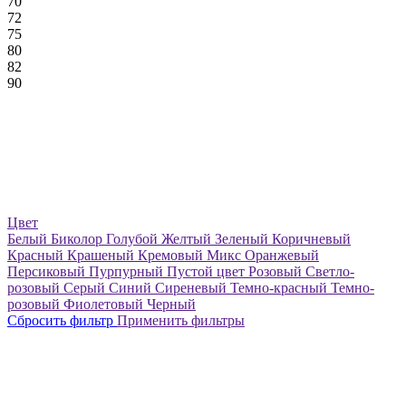
70
72
75
80
82
90
Цвет
Белый
Биколор
Голубой
Желтый
Зеленый
Коричневый
Красный
Крашеный
Кремовый
Микс
Оранжевый
Персиковый
Пурпурный
Пустой цвет
Розовый
Светло-
розовый
Серый
Синий
Сиреневый
Темно-красный
Темно-
розовый
Фиолетовый
Черный
Сбросить фильтр
Применить фильтры