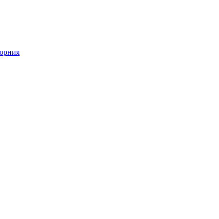
орния