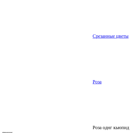
Срезанные цветы
Роза
Роза однг кьюпид
пинк