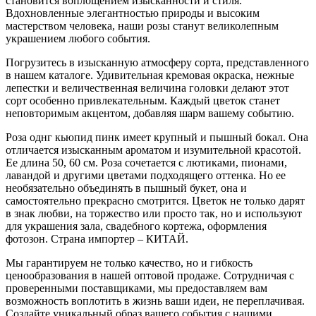
становится воплощением изысканности и стиля.
Вдохновленные элегантностью природы и высоким
мастерством человека, наши розы станут великолепным
украшением любого события.
Погрузитесь в изысканную атмосферу сорта, представленного
в нашем каталоге. Удивительная кремовая окраска, нежные
лепестки и величественная величина головки делают этот
сорт особенно привлекательным. Каждый цветок станет
неповторимым акцентом, добавляя шарм вашему событию.
Роза однг кьюпид пинк имеет крупный и пышный бокал. Она
отличается изысканным ароматом и изумительной красотой.
Ее длина 50, 60 см. Роза сочетается с лютиками, пионами,
лавандой и другими цветами подходящего оттенка. Но ее
необязательно объединять в пышный букет, она и
самостоятельно прекрасно смотрится. Цветок не только дарят
в знак любви, на торжество или просто так, но и используют
для украшения зала, свадебного кортежа, оформления
фотозон. Страна импортер – КИТАЙ.
Мы гарантируем не только качество, но и гибкость
ценообразования в нашей оптовой продаже. Сотрудничая с
проверенными поставщиками, мы предоставляем вам
возможность воплотить в жизнь ваши идеи, не переплачивая.
Создайте уникальный образ вашего события с нашими