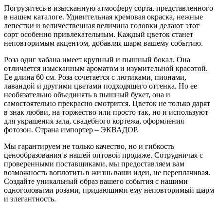
Погрузитесь в изысканную атмосферу сорта, представленного
в нашем каталоге. Удивительная кремовая окраска, нежные
лепестки и величественная величина головки делают этот
сорт особенно привлекательным. Каждый цветок станет
неповторимым акцентом, добавляя шарм вашему событию.
Роза однг хабана имеет крупный и пышный бокал. Она
отличается изысканным ароматом и изумительной красотой.
Ее длина 60 см. Роза сочетается с лютиками, пионами,
лавандой и другими цветами подходящего оттенка. Но ее
необязательно объединять в пышный букет, она и
самостоятельно прекрасно смотрится. Цветок не только дарят
в знак любви, на торжество или просто так, но и используют
для украшения зала, свадебного кортежа, оформления
фотозон. Страна импортер – ЭКВАДОР.
Мы гарантируем не только качество, но и гибкость
ценообразования в нашей оптовой продаже. Сотрудничая с
проверенными поставщиками, мы предоставляем вам
возможность воплотить в жизнь ваши идеи, не переплачивая.
Создайте уникальный образ вашего события с нашими
одноголовыми розами, придающими ему неповторимый шарм
и элегантность.