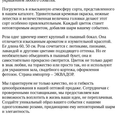
украшением любого события.
Погрузитесь в изысканную атмосферу сорта, представленного
в нашем каталоге. Удивительная кремовая окраска, нежные
лепестки и величественная величина головки делают этот
сорт особенно привлекательным. Каждый цветок станет
неповторимым акцентом, добавляя шарм вашему событию.
Роза однг эдвенчер имеет крупный и пышный бокал. Она
отличается изысканным ароматом и изумительной красотой.
Ее длина 60, 50 см. Роза сочетается с лютиками, пионами,
лавандой и другими цветами подходящего оттенка. Но ее
необязательно объединять в пышный букет, она и
самостоятельно прекрасно смотрится. Цветок не только дарят
в знак любви, на торжество или просто так, но и используют
для украшения зала, свадебного кортежа, оформления
фотозон. Страна импортер – ЭКВАДОР.
Мы гарантируем не только качество, но и гибкость
ценообразования в нашей оптовой продаже. Сотрудничая с
проверенными поставщиками, мы предоставляем вам
возможность воплотить в жизнь ваши идеи, не переплачивая.
Создайте уникальный образ вашего события с нашими
одноголовыми розами, придающими ему неповторимый шарм
и элегантность.