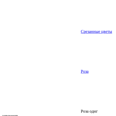
Срезанные цветы
Роза
Роза однг
эдвенчер