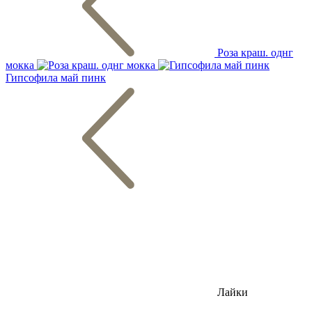
Роза краш. однг
мокка
Гипсофила май пинк
Лайки