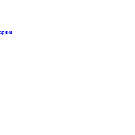
орния