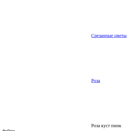
Срезанные цветы
Роза
Роза куст пинк
фейри