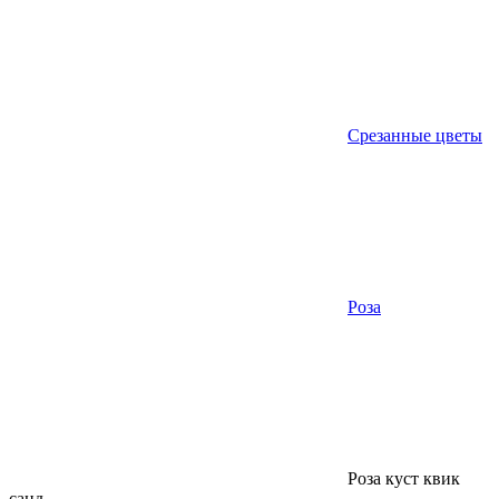
Срезанные цветы
Роза
Роза куст квик
санд