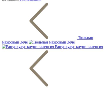
Тюльпан
махровый лече
Ранункулус клуни валенсия