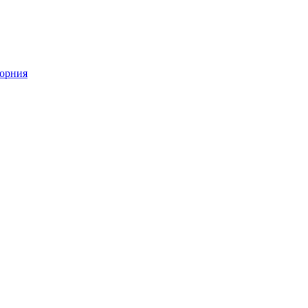
орния