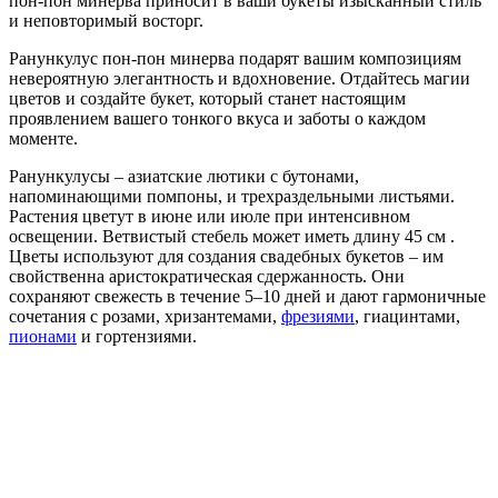
пон-пон минерва приносит в ваши букеты изысканный стиль
и неповторимый восторг.
Ранункулус пон-пон минерва подарят вашим композициям
невероятную элегантность и вдохновение. Отдайтесь магии
цветов и создайте букет, который станет настоящим
проявлением вашего тонкого вкуса и заботы о каждом
моменте.
Ранункулусы – азиатские лютики с бутонами,
напоминающими помпоны, и трехраздельными листьями.
Растения цветут в июне или июле при интенсивном
освещении. Ветвистый стебель может иметь длину 45 см .
Цветы используют для создания свадебных букетов – им
свойственна аристократическая сдержанность. Они
сохраняют свежесть в течение 5–10 дней и дают гармоничные
сочетания с розами, хризантемами,
фрезиями
, гиацинтами,
пионами
и гортензиями.