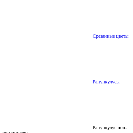
Срезанные цветы
Ранункулусы
Ранункулус пон-
пон минерва