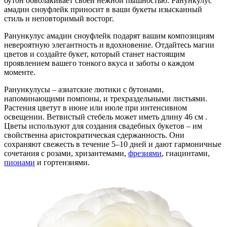
бутон обволакивает своей нежной пышностью. Ранункулус
амадин сноуфлейк приносит в ваши букеты изысканный
стиль и неповторимый восторг.
Ранункулус амадин сноуфлейк подарят вашим композициям
невероятную элегантность и вдохновение. Отдайтесь магии
цветов и создайте букет, который станет настоящим
проявлением вашего тонкого вкуса и заботы о каждом
моменте.
Ранункулусы – азиатские лютики с бутонами,
напоминающими помпоны, и трехраздельными листьями.
Растения цветут в июне или июле при интенсивном
освещении. Ветвистый стебель может иметь длину 46 см .
Цветы используют для создания свадебных букетов – им
свойственна аристократическая сдержанность. Они
сохраняют свежесть в течение 5–10 дней и дают гармоничные
сочетания с розами, хризантемами,
фрезиями
, гиацинтами,
пионами
и гортензиями.