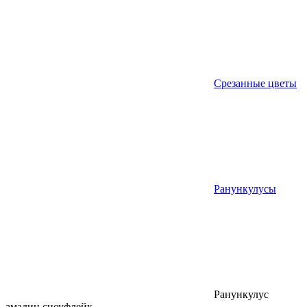
Срезанные цветы
Ранункулусы
Ранункулус
амадин сноуфлейк