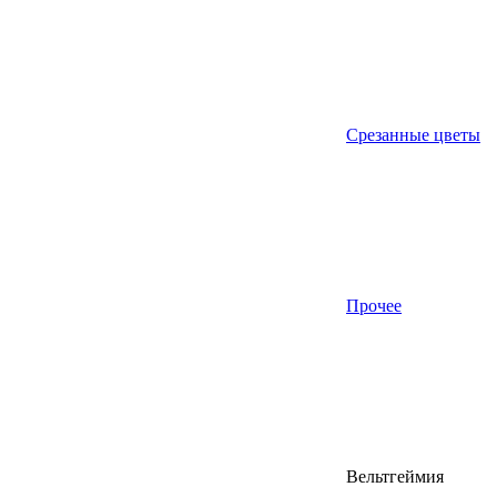
Срезанные цветы
Прочее
Вельтгеймия