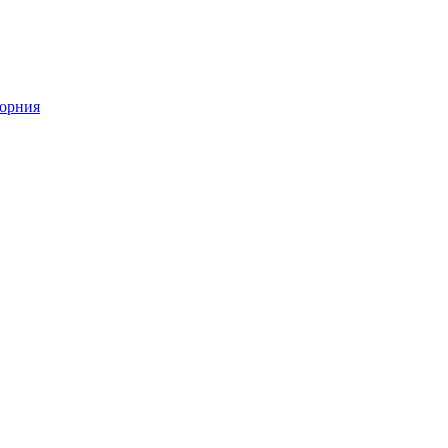
орния