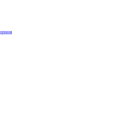
орния