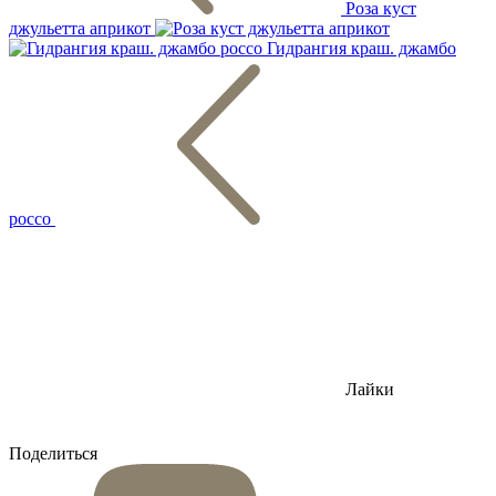
Роза куст
джульетта априкот
Гидрангия краш. джамбо
россо
Лайки
Поделиться