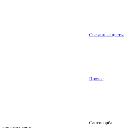
Срезанные цветы
Прочее
Сангисорба
ориентал дрим