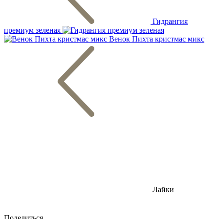
Гидрангия
премиум зеленая
Венок Пихта кристмас микс
Лайки
Поделиться