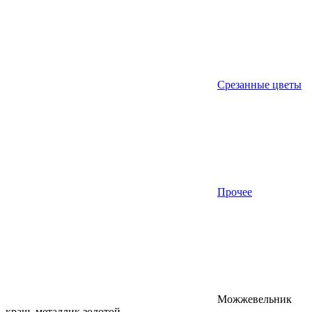
Срезанные цветы
Прочее
Можжевельник
краш. металлик золотой