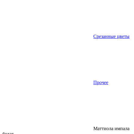
Срезанные цветы
Прочее
Маттиола импала
белая