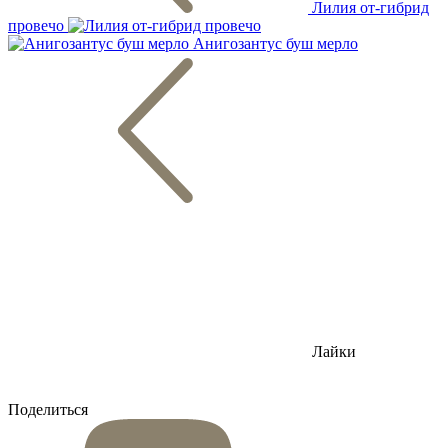
Лилия от-гибрид
провечо
Анигозантус буш мерло
Лайки
Поделиться