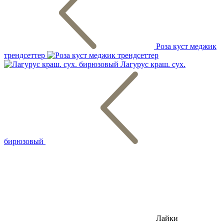
Роза куст меджик
трендсеттер
Лагурус краш. сух.
бирюзовый
Лайки