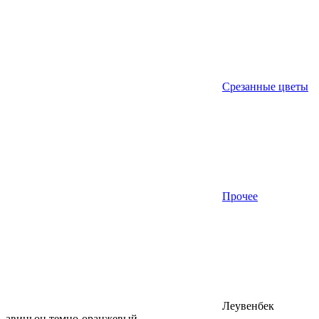
Срезанные цветы
Прочее
Леувенбек
авиньон темно-оранжевый