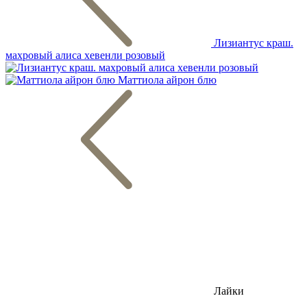
Лизиантус краш.
махровый алиса хевенли розовый
Маттиола айрон блю
Лайки