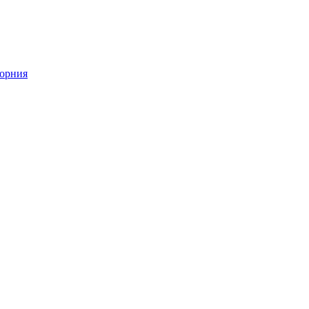
орния