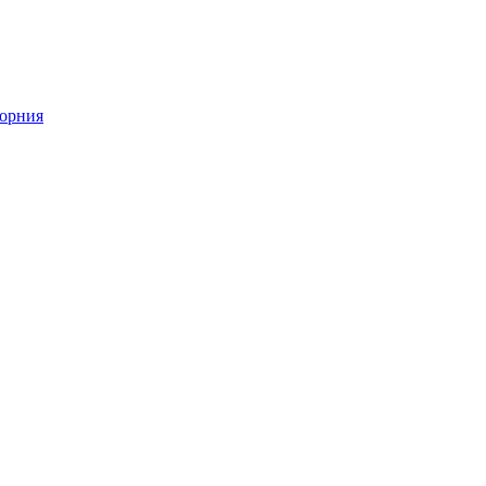
орния